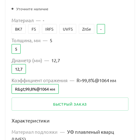
Уточните наличие
Материал
—
-
BK7
FS
IRFS
UVFS
ZnSe
-
Толщина, мм
—
5
5
Диаметр (мм)
—
12,7
12,7
Коэффициент отражения
—
R>99,8%@1064 нм
R&gt;99,8%@1064 нм
БЫСТРЫЙ ЗАКАЗ
Характеристики
Материал подложки
—
УФ плавленый кварц
(UVFS)