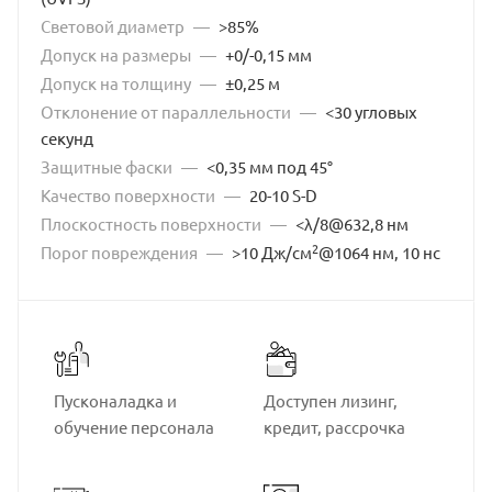
Световой диаметр
—
>85%
Допуск на размеры
—
+0/-0,15 мм
Допуск на толщину
—
±0,25 м
Отклонение от параллельности
—
<30 угловых
секунд
Защитные фаски
—
<0,35 мм под 45°
Качество поверхности
—
20-10 S-D
Плоскостность поверхности
—
<λ/8@632,8 нм
2
Порог повреждения
—
>10 Дж/см
@1064 нм, 10 нс
Пусконаладка и
Доступен лизинг,
обучение персонала
кредит, рассрочка