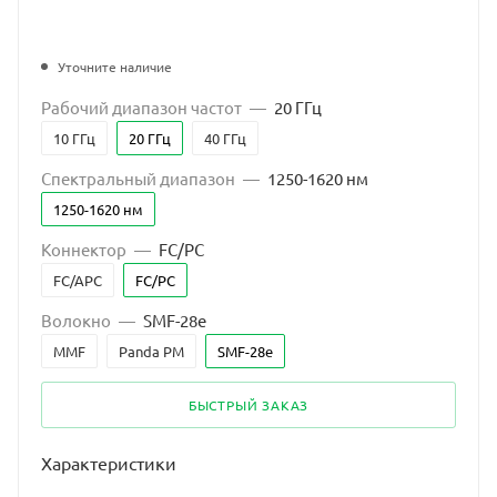
Уточните наличие
Рабочий диапазон частот
—
20 ГГц
10 ГГц
20 ГГц
40 ГГц
Спектральный диапазон
—
1250-1620 нм
1250-1620 нм
Коннектор
—
FC/PC
FC/APC
FC/PC
Волокно
—
SMF-28e
MMF
Panda PM
SMF-28e
БЫСТРЫЙ ЗАКАЗ
Характеристики