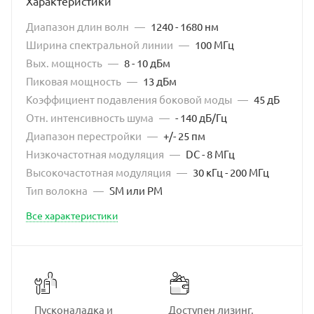
Характеристики
Диапазон длин волн
—
1240 - 1680 нм
Ширина спектральной линии
—
100 МГц
Вых. мощность
—
8 - 10 дБм
Пиковая мощность
—
13 дБм
Коэффициент подавления боковой моды
—
45 дБ
Отн. интенсивность шума
—
- 140 дБ/Гц
Диапазон перестройки
—
+/- 25 пм
Низкочастотная модуляция
—
DC - 8 МГц
Высокочастотная модуляция
—
30 кГц - 200 МГц
Тип волокна
—
SM или PM
Все характеристики
Пусконаладка и
Доступен лизинг,