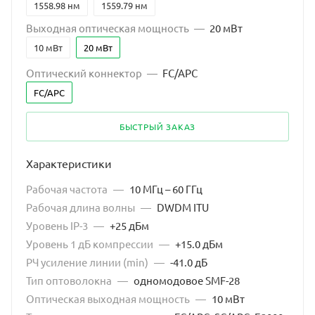
1558.98 нм
1559.79 нм
Выходная оптическая мощность
—
20 мВт
10 мВт
20 мВт
Оптический коннектор
—
FC/APC
FC/APC
БЫСТРЫЙ ЗАКАЗ
Характеристики
Рабочая частота
—
10 МГц – 60 ГГц
Рабочая длина волны
—
DWDM ITU
Уровень IP-3
—
+25 дБм
Уровень 1 дБ компрессии
—
+15.0 дБм
РЧ усиление линии (min)
—
-41.0 дБ
Тип оптоволокна
—
одномодовое SMF-28
Оптическая выходная мощность
—
10 мВт