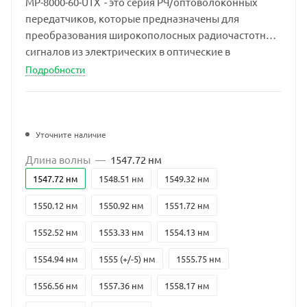
MP-8000-60-UTX - это серия РЧ/оптоволоконных
передатчиков, которые предназначены для
преобразования широкополосных радиочастотных
сигналов из электрических в оптические в
диапазоне частот от 10 МГц до 60 ГГц.
Подробности
Уточните наличие
Длина волны
—
1547.72 нм
1547.72 нм
1548.51 нм
1549.32 нм
1550.12 нм
1550.92 нм
1551.72 нм
1552.52 нм
1553.33 нм
1554.13 нм
1554.94 нм
1555 (+/-5) нм
1555.75 нм
1556.56 нм
1557.36 нм
1558.17 нм