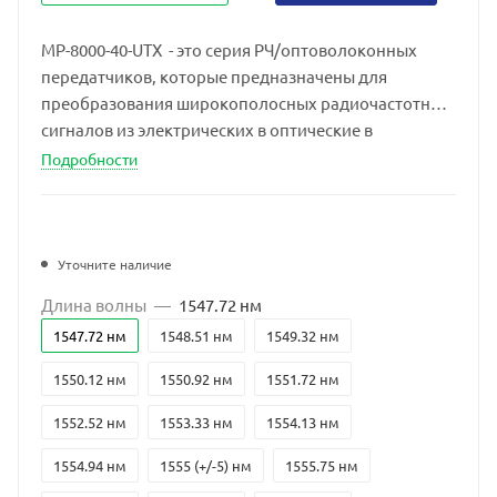
MP-8000-40-UTX - это серия РЧ/оптоволоконных
передатчиков, которые предназначены для
преобразования широкополосных радиочастотных
сигналов из электрических в оптические в
диапазоне частот от 10 МГц до 40 ГГц.
Подробности
Уточните наличие
Длина волны
—
1547.72 нм
1547.72 нм
1548.51 нм
1549.32 нм
1550.12 нм
1550.92 нм
1551.72 нм
1552.52 нм
1553.33 нм
1554.13 нм
1554.94 нм
1555 (+/-5) нм
1555.75 нм