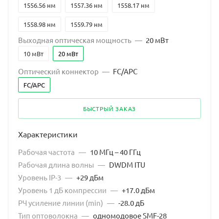
1556.56 нм
1557.36 нм
1558.17 нм
1558.98 нм
1559.79 нм
Выходная оптическая мощность
—
20 мВт
10 мВт
20 мВт
Оптический коннектор
—
FC/APC
FC/APC
БЫСТРЫЙ ЗАКАЗ
Характеристики
Рабочая частота
—
10 МГц – 40 ГГц
Рабочая длина волны
—
DWDM ITU
Уровень IP-3
—
+29 дБм
Уровень 1 дБ компрессии
—
+17.0 дБм
РЧ усиление линии (min)
—
-28.0 дБ
Тип оптоволокна
—
одномодовое SMF-28