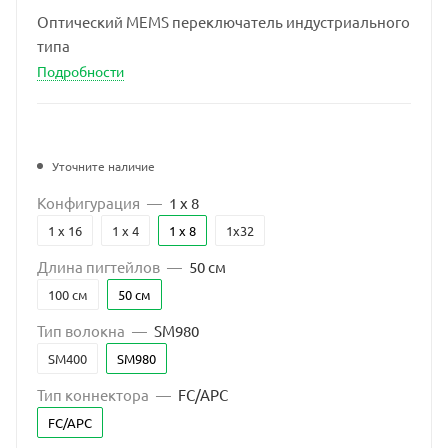
Оптический MEMS переключатель индустриального
типа
Подробности
Уточните наличие
Конфигурация
—
1 x 8
1 x 16
1 x 4
1 x 8
1x32
Длина пигтейлов
—
50 см
100 см
50 см
Тип волокна
—
SM980
SM400
SM980
Тип коннектора
—
FC/APC
FC/APC