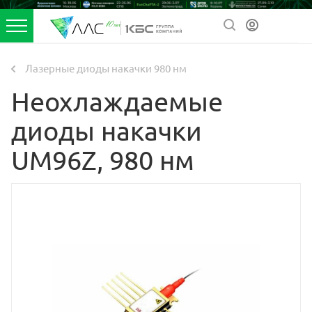
Лазерные диоды накачки 980 нм
Неохлаждаемые
диоды накачки
UM96Z, 980 нм