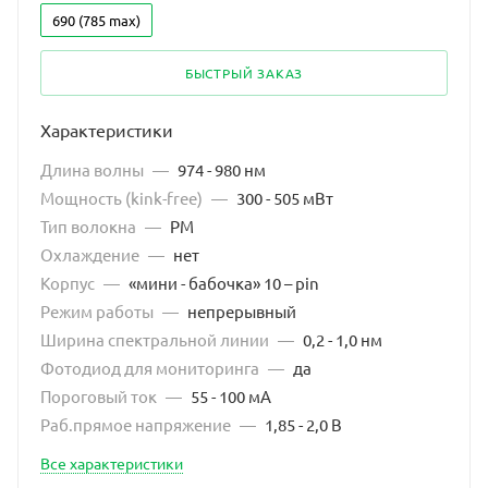
690 (785 max)
БЫСТРЫЙ ЗАКАЗ
Характеристики
Длина волны
—
974 - 980 нм
Мощность (kink-free)
—
300 - 505 мВт
Тип волокна
—
PM
Охлаждение
—
нет
Корпус
—
«мини - бабочка» 10 – pin
Режим работы
—
непрерывный
Ширина спектральной линии
—
0,2 - 1,0 нм
Фотодиод для мониторинга
—
да
Пороговый ток
—
55 - 100 мА
Раб.прямое напряжение
—
1,85 - 2,0 В
Все характеристики