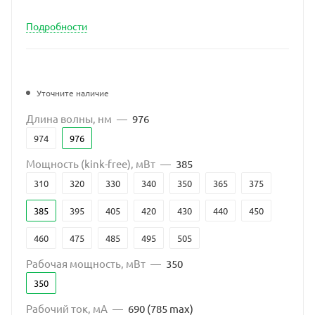
Подробности
Уточните наличие
Длина волны, нм
—
976
974
976
Мощность (kink-free), мВт
—
385
310
320
330
340
350
365
375
385
395
405
420
430
440
450
460
475
485
495
505
Рабочая мощность, мВт
—
350
350
Рабочий ток, мА
—
690 (785 max)