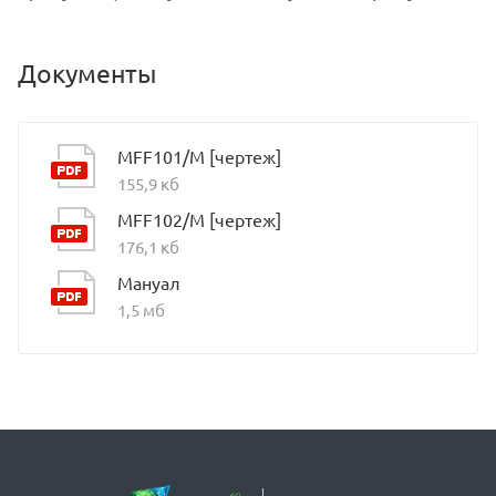
Документы
MFF101/M [чертеж]
155,9 кб
MFF102/M [чертеж]
176,1 кб
Мануал
1,5 мб