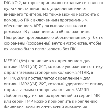
DIG I/O 2, которые принимают входные сигналы от
пульта дистанционного управления или от
внешнего триггера. Их также можно настроить с
помощью ПК с включенным программным
обеспечением APT для вывода сигналов в
режимах «В движении» или «В положении».
Настройки программного обеспечения могут быть
сохранены (сохранены) внутри устройства, чтобы
их можно было использовать без ПК.
MFF101(/M) поставляется с креплением для
оптики LMR1(/M) Ø1", которое удерживает оптику
с прилагаемым стопорным кольцом SM1RR, а
MFF102(/M) поставляется с креплением для
оптики LMR2(/M) Ø2", который удерживает оптику
с прилагаемым стопорным кольцом SM2RR.
Любое из других наших креплений из серии LMR
или серии FMP можно прикрепить к креплению
флиппера, если их оптический диаметр не