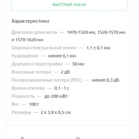
БЫСТРЫЙ ЗАКАЗ
Характеристики
Диапазон длин волн
—
1470-1520 нм, 1520-1570 нм
и 1570-1620 нм
Ширина спектральной линии
—
1,1 ± 0,1 нм
Разрешение
—
менее 0,1 нм
Диапазон перестройки
—
50 нм
Вносимые потери
—
2 дБ
Поляризационные потери (PDL)
—
менее 0,3 дБ
Время отклика
—
0,1 - 1 с
Мощность
—
до 200 мВт
Вес
—
100 г
Размеры
—
2 х 3,8 x 8,5 см