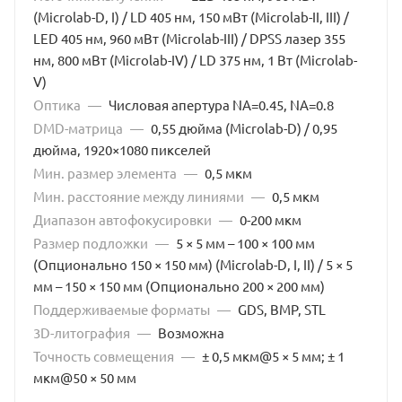
(Microlab-D, I) / LD 405 нм, 150 мВт (Microlab-II, III) /
LED 405 нм, 960 мВт (Microlab-III) / DPSS лазер 355
нм, 800 мВт (Microlab-IV) / LD 375 нм, 1 Вт (Microlab-
V)
Оптика
—
Числовая апертура NA=0.45, NA=0.8
DMD-матрица
—
0,55 дюйма (Microlab-D) / 0,95
дюйма, 1920×1080 пикселей
Мин. размер элемента
—
0,5 мкм
Мин. расстояние между линиями
—
0,5 мкм
Диапазон автофокусировки
—
0-200 мкм
Размер подложки
—
5 × 5 мм – 100 × 100 мм
(Опционально 150 × 150 мм) (Microlab-D, I, II) / 5 × 5
мм – 150 × 150 мм (Опционально 200 × 200 мм)
Поддерживаемые форматы
—
GDS, BMP, STL
3D-литография
—
Возможна
Точность совмещения
—
± 0,5 мкм@5 × 5 мм; ± 1
мкм@50 × 50 мм