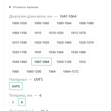
Уточните наличие
Диапазон длин волн, нм
—
1047-1064
1000-1050
1000-1060
1000-1064
1000-1080
1000-1100
1010
1010-1050
1012-1070
1015-1040
1020-1050
1020-1060
1020-1070
1020-1100
1030
1030-1064
1030-1080
1044-1084
1047-1064
1050-1100
1053
1060
1060-1200
1064
1064+1572
Материал
—
UVFS
1064+633
1070
1080-1240
1100-1350
UVFS
1160-1240, 1890-1990; 1890, 1900, 1910, 1940, 1965
Толщина, мм
—
6
1288-1344
1300-1600
1319
1460-1730
3
6
1520-1570
1535
1550
1555
1890-1990
Диаметр (мм)
—
25,4