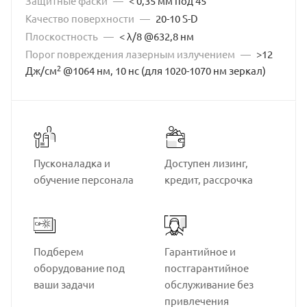
Защитные фаски
—
< 0,35 мм под 45°
650-1100
684-770
700-1000
712-760
Качество поверхности
—
20-10 S-D
Плоскостность
—
< λ/8 @632,8 нм
720-840
740-880
770-830
780
800
Порог повреждения лазерным излучением
—
>12
800-950
808
820-930
820-936
824-910
2
Дж/см
@1064 нм, 10 нс (для 1020-1070 нм зеркал)
876-984
900-1100
934-1024
970-990
976-1130
980-1010
980-1048
-
Пусконаладка и
Доступен лизинг,
обучение персонала
кредит, рассрочка
Подберем
Гарантийное и
оборудование под
постгарантийное
ваши задачи
обслуживание без
привлечения