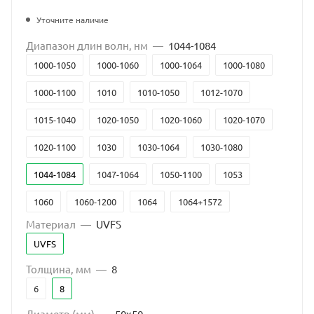
Уточните наличие
Диапазон длин волн, нм
—
1044-1084
1000-1050
1000-1060
1000-1064
1000-1080
1000-1100
1010
1010-1050
1012-1070
1015-1040
1020-1050
1020-1060
1020-1070
1020-1100
1030
1030-1064
1030-1080
1044-1084
1047-1064
1050-1100
1053
1060
1060-1200
1064
1064+1572
Материал
—
UVFS
1064+633
1070
1080-1240
1100-1350
UVFS
1160-1240, 1890-1990; 1890, 1900, 1910, 1940, 1965
Толщина, мм
—
8
1288-1344
1300-1600
1319
1460-1730
6
8
1520-1570
1535
1550
1555
1890-1990
Диаметр (мм)
—
50x50