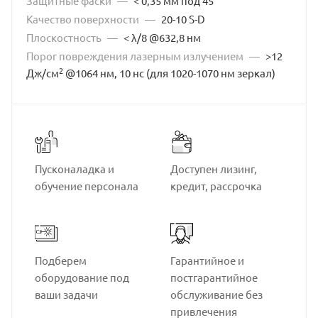
Защитные фаски
—
< 0,35 мм под 45°
650-1100
684-770
700-1000
712-760
Качество поверхности
—
20-10 S-D
Плоскостность
—
< λ/8 @632,8 нм
720-840
740-880
770-830
780
800
Порог повреждения лазерным излучением
—
>12
800-950
808
820-930
820-936
824-910
2
Дж/см
@1064 нм, 10 нс (для 1020-1070 нм зеркал)
876-984
900-1100
934-1024
970-990
976-1130
980-1010
980-1048
-
Пусконаладка и
Доступен лизинг,
обучение персонала
кредит, рассрочка
Подберем
Гарантийное и
оборудование под
постгарантийное
ваши задачи
обслуживание без
привлечения