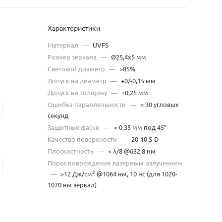
Характеристики
Материал
—
UVFS
Размер зеркала
—
Ø25,4x5 мм
Световой диаметр
—
>85%
Допуск на диаметр
—
+0/-0,15 мм
Допуск на толщину
—
±0,25 мм
Ошибка параллельности
—
< 30 угловых
секунд
Защитные фаски
—
< 0,35 мм под 45°
Качество поверхности
—
20-10 S-D
Плоскостность
—
< λ/8 @632,8 нм
Порог повреждения лазерным излучением
2
—
>12 Дж/см
@1064 нм, 10 нс (для 1020-
1070 нм зеркал)