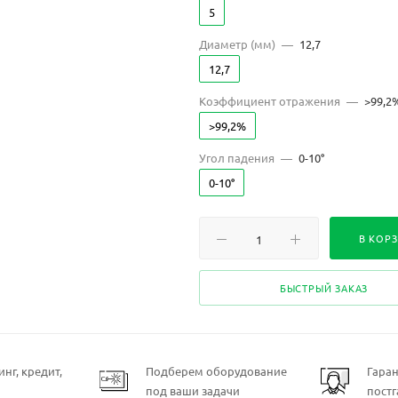
1050-1100
1053
1060
5
1060-1200
1064
1064+1572
Диаметр (мм)
—
12,7
12,7
1064+633
1070
1080-1240
Коэффициент отражения
—
>99,2
1100-1350
>99,2%
1160-1240, 1890-1990; 1890, 1900, 1
Угол падения
—
1940, 1965
0-10°
0-10°
1288-1344
1300-1600
1319
1460-1730
1520-1570
1535
В КОР
1550
1555
1890-1990
1
БЫСТРЫЙ ЗАКАЗ
200
2000-2100
248-262
250-265
254-266
257
260-290
266
280, 400, 576-
нг, кредит,
Подберем оборудование
Гара
под ваши задачи
пост