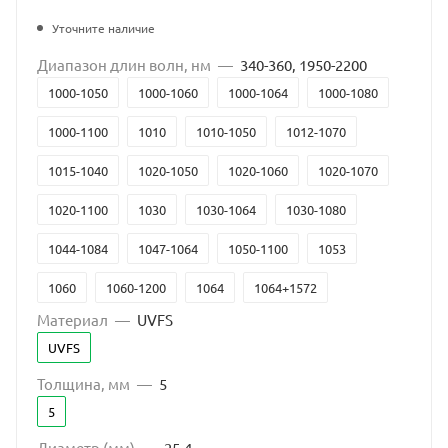
Уточните наличие
Диапазон длин волн, нм
—
340-360, 1950-2200
1000-1050
1000-1060
1000-1064
1000-1080
1000-1100
1010
1010-1050
1012-1070
1015-1040
1020-1050
1020-1060
1020-1070
1020-1100
1030
1030-1064
1030-1080
1044-1084
1047-1064
1050-1100
1053
1060
1060-1200
1064
1064+1572
Материал
—
UVFS
1064+633
1070
1080-1240
1100-1350
UVFS
1160-1240, 1890-1990; 1890, 1900, 1910, 1940, 1965
Толщина, мм
—
5
1288-1344
1300-1600
1319
1460-1730
5
1520-1570
1535
1550
1555
1890-1990
Диаметр (мм)
—
25,4