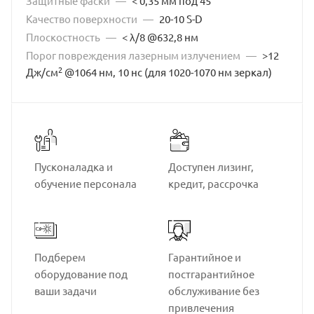
Защитные фаски
—
< 0,35 мм под 45°
650-1100
684-770
700-1000
712-760
Качество поверхности
—
20-10 S-D
Плоскостность
—
< λ/8 @632,8 нм
720-840
740-880
770-830
780
800
Порог повреждения лазерным излучением
—
>12
800-950
808
820-930
820-936
824-910
2
Дж/см
@1064 нм, 10 нс (для 1020-1070 нм зеркал)
876-984
900-1100
934-1024
970-990
976-1130
980-1010
980-1048
-
Пусконаладка и
Доступен лизинг,
обучение персонала
кредит, рассрочка
Подберем
Гарантийное и
оборудование под
постгарантийное
ваши задачи
обслуживание без
привлечения