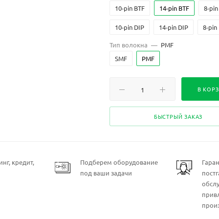
10-pin BTF
14-pin BTF
8-pin
10-pin DIP
14-pin DIP
8-pin
Тип волокна
—
PMF
SMF
PMF
В КОР
БЫСТРЫЙ ЗАКАЗ
нг, кредит,
Подберем оборудование
Гара
под ваши задачи
пост
обсл
прив
прои