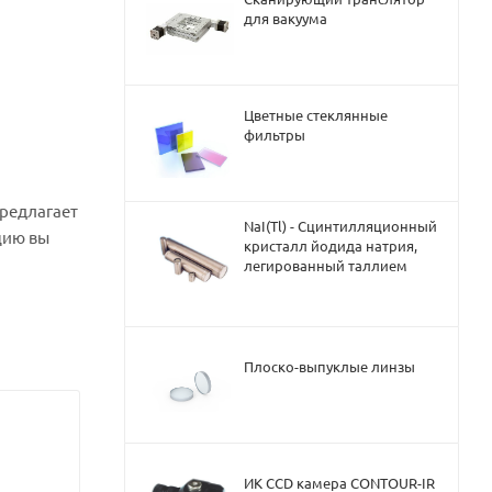
для вакуума
Цветные стеклянные
фильтры
предлагает
NaI(Tl) - Сцинтилляционный
цию вы
кристалл йодида натрия,
легированный таллием
Плоско-выпуклые линзы
ИК CCD камера CONTOUR-IR