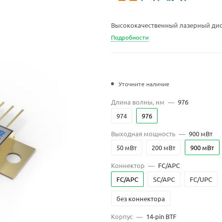
Высококачественный лазерный диод
Подробности
Уточните наличие
Длина волны, нм
—
976
974
976
Выходная мощность
—
900 мВт
50 мВт
200 мВт
900 мВт
Коннектор
—
FC/APC
FC/APC
SC/APC
FC/UPC
без коннектора
Корпус
—
14-pin BTF