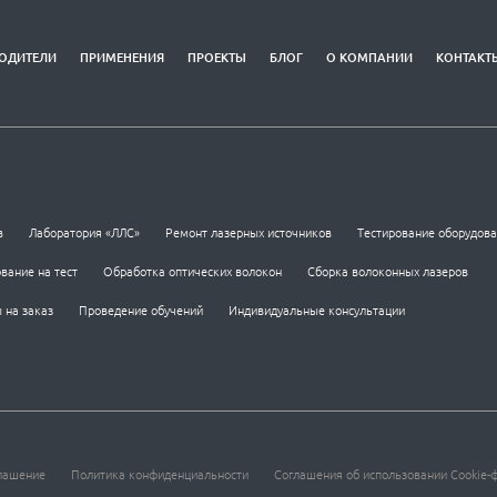
ОДИТЕЛИ
ПРИМЕНЕНИЯ
ПРОЕКТЫ
БЛОГ
О КОМПАНИИ
КОНТАКТ
в
Лаборатория «ЛЛС»
Ремонт лазерных источников
Тестирование оборудов
вание на тест
Обработка оптических волокон
Сборка волоконных лазеров
 на заказ
Проведение обучений
Индивидуальные консультации
лашение
Политика конфиденциальности
Соглашения об использовании Cookie-