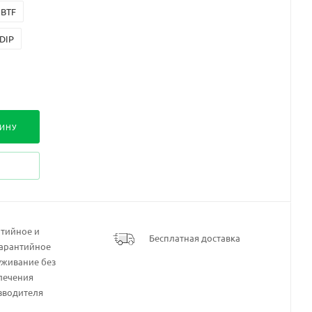
 BTF
 DIP
ЗИНУ
нтийное и
Бесплатная доставка
гарантийное
уживание без
лечения
зводителя