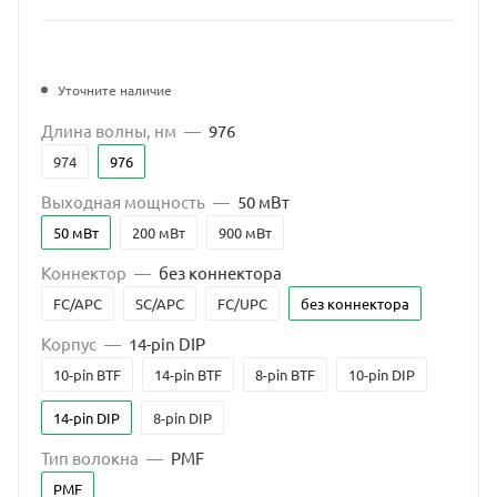
Уточните наличие
Длина волны, нм
—
976
974
976
Выходная мощность
—
50 мВт
50 мВт
200 мВт
900 мВт
Коннектор
—
без коннектора
FC/APC
SC/APC
FC/UPC
без коннектора
Корпус
—
14-pin DIP
10-pin BTF
14-pin BTF
8-pin BTF
10-pin DIP
14-pin DIP
8-pin DIP
Тип волокна
—
PMF
PMF