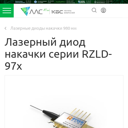
Лазерные диоды накачки 980 нм
Лазерный диод
накачки серии RZLD-
97x