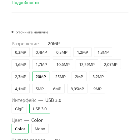
Подробности
Уточните наличие
Разрешение
—
20MP
0,3MP
0,4MP
0,5MP
1,2MP
1,3MP
1,6MP
1,7MP
10,6MP
12,29MP
2,07MP
2,3MP
20MP
25MP
2MP
3,2MP
4,1MP
5MP
6MP
8,95MP
9MP
Интерфейс
—
USB 3.0
GigE
USB 3.0
Цвет
—
Color
Color
Mono
Частота кадров
—
18