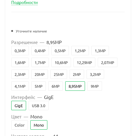
Подробности
Уточните наличие
Разрешение
—
8,95MP
0,3MP
0,4MP
0,5MP
1,2MP
1,3MP
1,6MP
1,7MP
10,6MP
12,29MP
2,07MP
2,3MP
20MP
25MP
2MP
3,2MP
4,1MP
5MP
6MP
8,95MP
9MP
Интерфейс
—
GigE
GigE
USB 3.0
Цвет
—
Mono
Color
Mono
Частота кадров
—
14