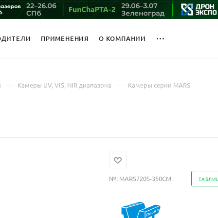
ОДИТЕЛИ
ПРИМЕНЕНИЯ
О КОМПАНИИ
—
—
ы
Камеры UV, VIS, NIR диапазона
Камеры серии MARS
№:
MARS720S-350CM
ТАБЛИ