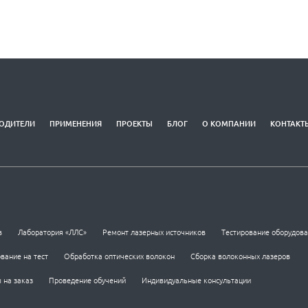
ОДИТЕЛИ
ПРИМЕНЕНИЯ
ПРОЕКТЫ
БЛОГ
О КОМПАНИИ
КОНТАКТ
в
Лаборатория «ЛЛС»
Ремонт лазерных источников
Тестирование оборудов
вание на тест
Обработка оптических волокон
Сборка волоконных лазеров
 на заказ
Проведение обучений
Индивидуальные консультации