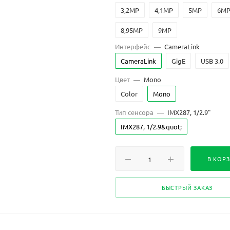
3,2MP
4,1MP
5MP
6M
8,95MP
9MP
Интерфейс
—
CameraLink
CameraLink
GigE
USB 3.0
Цвет
—
Mono
Color
Mono
Тип сенсора
—
IMX287, 1/2.9"
IMX287, 1/2.9&quot;
В КОР
БЫСТРЫЙ ЗАКАЗ