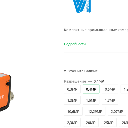
Компактные промышленные камеры
Подробности
Уточните наличие
Разрешение
—
0,4MP
0,3MP
0,4MP
0,5MP
1,
1,3MP
1,6MP
1,7MP
10,6MP
12,29MP
2,07MP
2,3MP
20MP
25MP
2M