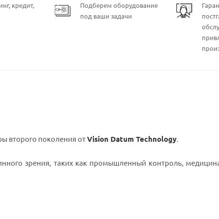
нг, кредит,
Подберем оборудование
Гара
под ваши задачи
пост
обсл
прив
прои
ы второго поколения от
Vision Datum Technology
.
нного зрения, таких как промышленный контроль, медицина