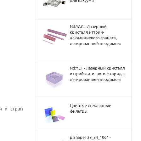
для вакуума
Nd:YAG - Лазерный
кристалл иттрий-
алюминиевого граната,
легированный неодимом
Nd:YLF - Лазерный кристалл
иттрий-литиевого фторида,
легированный неодимом
Цветные стеклянные
и и стран
фильтры
piShaper 37_34_1064 -