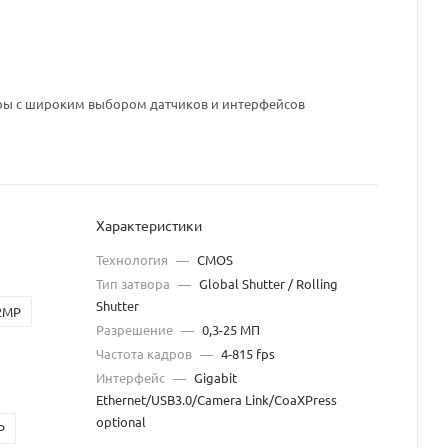
 с широким выбором датчиков и интерфейсов
Характеристики
Технология
—
CMOS
Тип затвора
—
Global Shutter / Rolling
Shutter
2MP
Разрешение
—
0,3-25 МП
Частота кадров
—
4-815 fps
Интерфейс
—
Gigabit
Ethernet/USB3.0/Camera Link/CoaXPress
optional
P