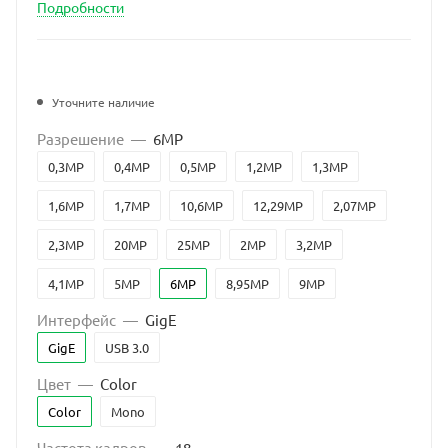
Подробности
Уточните наличие
Разрешение
—
6MP
0,3MP
0,4MP
0,5MP
1,2MP
1,3MP
1,6MP
1,7MP
10,6MP
12,29MP
2,07MP
2,3MP
20MP
25MP
2MP
3,2MP
4,1MP
5MP
6MP
8,95MP
9MP
Интерфейс
—
GigE
GigE
USB 3.0
Цвет
—
Color
Color
Mono
Частота кадров
—
18