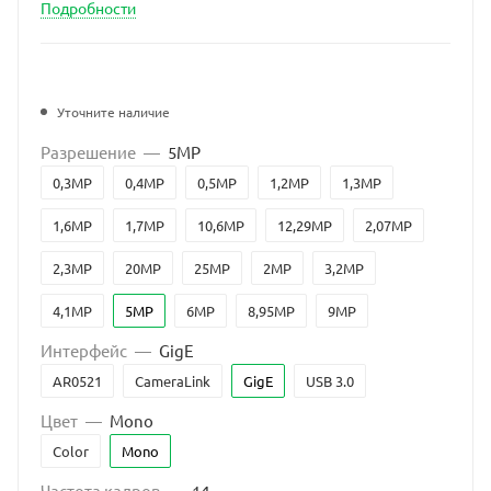
Подробности
Уточните наличие
Разрешение
—
5MP
0,3MP
0,4MP
0,5MP
1,2MP
1,3MP
1,6MP
1,7MP
10,6MP
12,29MP
2,07MP
2,3MP
20MP
25MP
2MP
3,2MP
4,1MP
5MP
6MP
8,95MP
9MP
Интерфейс
—
GigE
AR0521
CameraLink
GigE
USB 3.0
Цвет
—
Mono
Color
Mono
Частота кадров
—
14