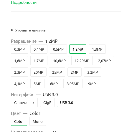
Подробности
Уточните наличие
Разрешение
—
1,2MP
0,3MP
0,4MP
0,5MP
1,2MP
1,3MP
1,6MP
1,7MP
10,6MP
12,29MP
2,07MP
2,3MP
20MP
25MP
2MP
3,2MP
4,1MP
5MP
6MP
8,95MP
9MP
Интерфейс
—
USB 3.0
CameraLink
GigE
USB 3.0
Цвет
—
Color
Color
Mono
Частота кадров
—
24