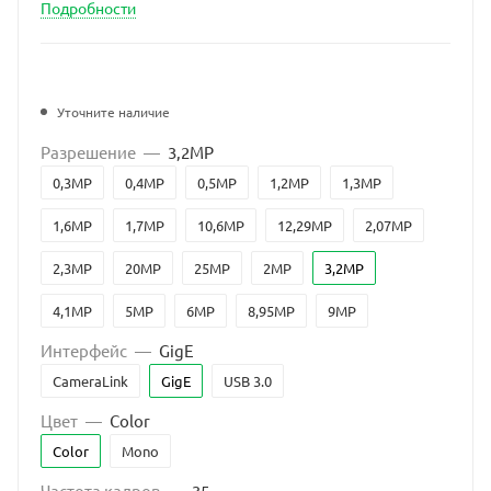
Подробности
Уточните наличие
Разрешение
—
3,2MP
0,3MP
0,4MP
0,5MP
1,2MP
1,3MP
1,6MP
1,7MP
10,6MP
12,29MP
2,07MP
2,3MP
20MP
25MP
2MP
3,2MP
4,1MP
5MP
6MP
8,95MP
9MP
Интерфейс
—
GigE
CameraLink
GigE
USB 3.0
Цвет
—
Color
Color
Mono
Частота кадров
—
35