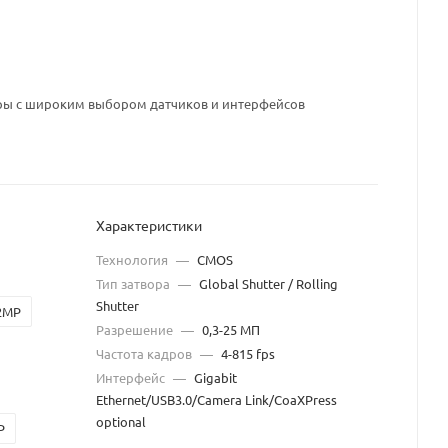
 с широким выбором датчиков и интерфейсов
Характеристики
Технология
—
CMOS
Тип затвора
—
Global Shutter / Rolling
Shutter
2MP
Разрешение
—
0,3-25 МП
Частота кадров
—
4-815 fps
Интерфейс
—
Gigabit
Ethernet/USB3.0/Camera Link/CoaXPress
optional
P