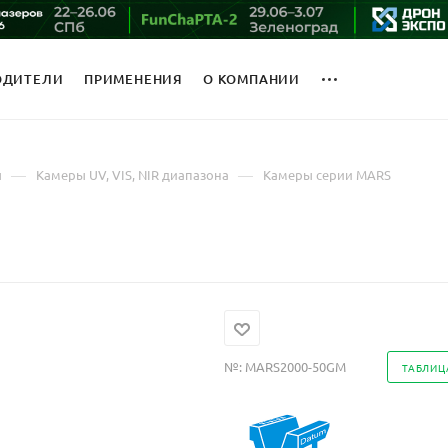
ОДИТЕЛИ
ПРИМЕНЕНИЯ
О КОМПАНИИ
—
—
ы
Камеры UV, VIS, NIR диапазона
Камеры серии MARS
№:
MARS2000-50GM
ТАБЛИЦ