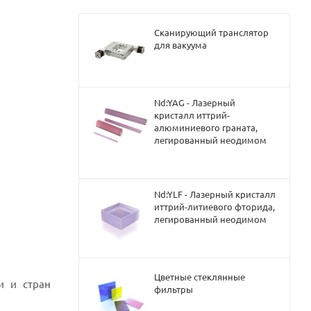
Сканирующий транслятор
для вакуума
Nd:YAG - Лазерный
кристалл иттрий-
алюминиевого граната,
легированный неодимом
Nd:YLF - Лазерный кристалл
иттрий-литиевого фторида,
легированный неодимом
Цветные стеклянные
и и стран
фильтры