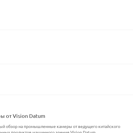
 от Vision Datum
ный обзор на промышленные камеры от ведущего китайского
ьных продуктов машинного зрения Vision Datum