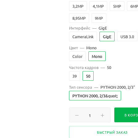
3,2MP
4,1MP
5MP
6M
8,95MP
9MP
Интерфейс
—
GigE
CameraLink
GigE
USB 3.0
Цвет
—
Mono
Color
Mono
Частота кадров
—
50
39
50
Тип сенсора
—
PYTHON 2000, 2/3"
PYTHON 2000, 2/3&quot;
В КОР
БЫСТРЫЙ ЗАКАЗ