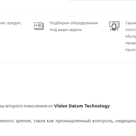
нг, кредит,
Подберем оборудование
Гара
под ваши задачи
пост
обсл
прив
прои
ы второго поколения от
Vision Datum Technology
.
нного зрения, таких как промышленный контроль, медицина