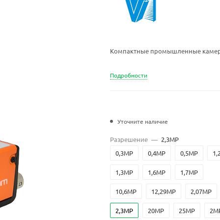
Компактные промышленные камеры
Подробности
Уточните наличие
Разрешение
—
2,3MP
0,3MP
0,4MP
0,5MP
1,
1,3MP
1,6MP
1,7MP
10,6MP
12,29MP
2,07MP
2,3MP
20MP
25MP
2M