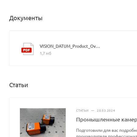
Документы
VISION_DATUM_Product_Overview_Mars_2021.9_EN
1,7 мб
Статьи
СТАТЬИ
—
20.03.2024
Промышленные камеры
Подготовили для вас подроб
производителя профессионал