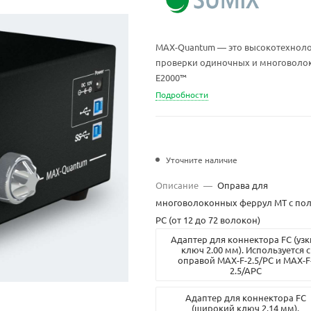
MAX-Quantum — это высокотехнол
проверки одиночных и многоволоко
E2000™
Подробности
Уточните наличие
Описание
—
Оправа для
многоволоконных феррул MT с по
PC (от 12 до 72 волокон)
Адаптер для коннектора FC (узк
ключ 2.00 мм). Используется с
оправой MAX-F-2.5/PC и MAX-F
2.5/APC
Адаптер для коннектора FC
(широкий ключ 2.14 мм).