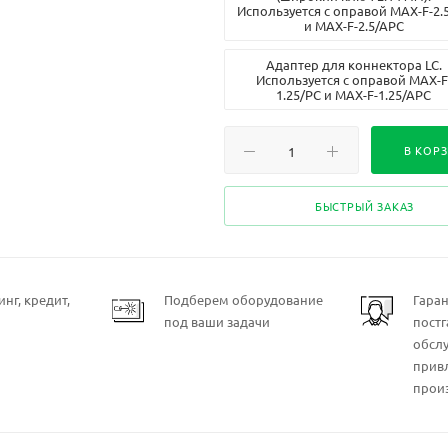
Используется с оправой MAX-F-2.
и MAX-F-2.5/APC
Адаптер для коннектора LC.
Используется с оправой MAX-F
1.25/PC и MAX-F-1.25/APC
Адаптер для коннектора MU.
Используется с оправой MAX-F
В КОР
1.25/PC и MAX-F-1.25/APC
Адаптер для коннектора SC.
БЫСТРЫЙ ЗАКАЗ
Используется с оправой MAX-F-2.
и MAX-F-2.5/APC
Адаптер для коннектора ST.
Используется с оправой MAX-F-2.
нг, кредит,
Подберем оборудование
Гара
и MAX-F-2.5/APC
под ваши задачи
пост
Базовая оправа для измерени
обсл
керамических феррул 1.25 мм 
прив
полировкой APC
прои
Базовая оправа для измерени
керамических феррул 1.25 мм 
полировкой PC/UPC