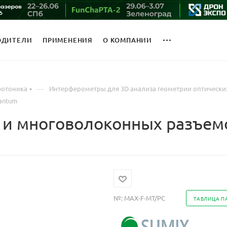
ОДИТЕЛИ
ПРИМЕНЕНИЯ
О КОМПАНИИ
—
фотоника
Интерферометры для 3D анализа геометрии оптически
antum
- и многоволоконных разъе
№:
MAX-F-MT/PC
ТАБЛИЦА П