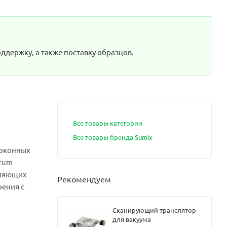
я
с
я
ддержку, а также поставку образцов.
с
,
USB
я
ул
Все товары категории
ет
 и
Все товары бренда Sumix
е
локонных
ntum
ул
я
вляющих
Рекомендуем
рения с
ул
Сканирующий транслятор
+
для вакуума
4 и