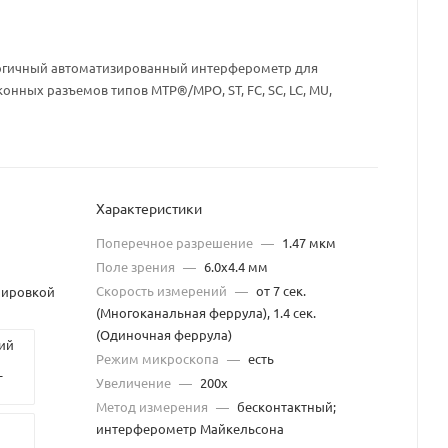
огичный автоматизированный интерферометр для
нных разъемов типов MTP®/MPO, ST, FC, SC, LC, MU,
Характеристики
Поперечное разрешение
—
1.47 мкм
Поле зрения
—
6.0х4.4 мм
Скорость измерений
—
от 7 сек.
лировкой
(Многоканальная феррула), 1.4 сек.
(Одиночная феррула)
ий
Режим микроскопа
—
есть
-
Увеличение
—
200х
Метод измерения
—
бесконтактный;
интерферометр Майкельсона