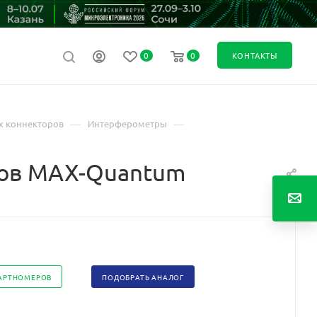
0
0
КОНТАКТЫ
—
—
х коннекторов
Интерферометры
мов MAX-Quantum
АРТНОМЕРОВ
ПОДОБРАТЬ АНАЛОГ