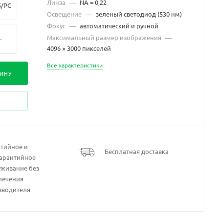
Линза
—
NA = 0,22
5/PC
Освещение
—
зеленый светодиод (530 нм)
Фокус
—
автоматический и ручной
Максимальный размер изображения
—
-
4096 × 3000 пикселей
Все характеристики
-
ЗИНУ
5/PC
5/PC
нтийное и
Бесплатная доставка
гарантийное
я
уживание без
с
лечения
зводителя
я
с