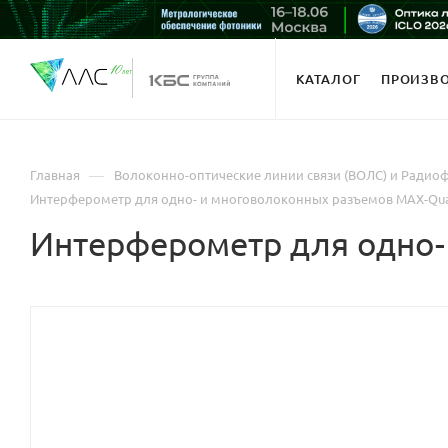
КАТАЛОГ
ПРОИЗВ
—
Главная
Волоконно-оптические линии связи (ВОЛС) и Радио
Интерферометр для одно- и многоволоконных разъемов MAX-Qu
Интерферометр для одно