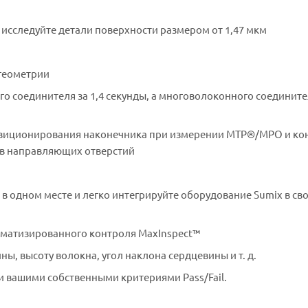
M29504/5
исследуйте детали поверхности размером от 1,47 мкм
Оправа для керамических ферр
2.00 мм с полировкой PC. Для
стандарта M29504/14
геометрии
Оправа для коннекторов E2000
полировкой APC
 соединителя за 1,4 секунды, а многоволоконного соедините
Оправа для коннекторов E2000
полировкой PC/UPC
озиционирования наконечника при измерении MTP®/MPO и ко
ов направляющих отверстий
Оправа для коннекторов SMA 90
906
Оправа для многоволоконны
в одном месте и легко интегрируйте оборудование Sumix в св
коннекторов MTP/MPO Female (
пинов) с полировкой APC (от 12 д
волокон)
оматизированного контроля MaxInspect™
Оправа для многоволоконны
, высоту волокна, угол наклона сердцевины и т. д.
коннекторов MTP/MPO Female (
пинов) с полировкой PC (от 12 до
ли вашими собственными критериями Pass/Fail.
волокон)
Оправа для многоволоконны