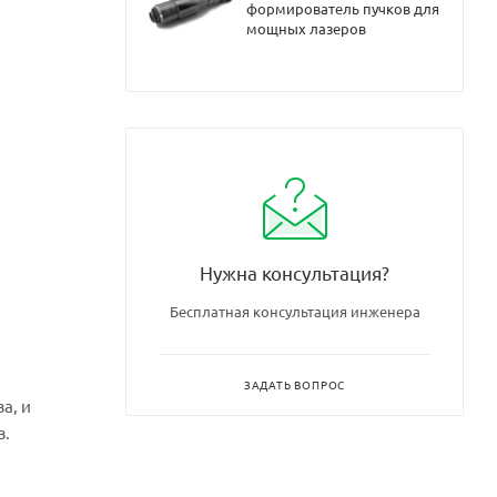
формирователь пучков для
ез
о 72
мощных лазеров
х
 до
х
 12
х
Нужна консультация?
6/32
Бесплатная консультация инженера
х
2 до
ЗАДАТЬ ВОПРОС
а, и
х
/32
в.