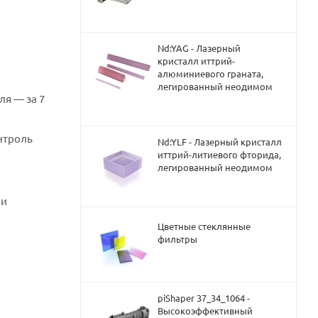
ул
Nd:YAG - Лазерный
кристалл иттрий-
алюминиевого граната,
 с
легированный неодимом
ля — за 7
 с
нтроль
Nd:YLF - Лазерный кристалл
иттрий-литиевого фторида,
5 и
легированный неодимом
х
ои
без
о 72
Цветные стеклянные
фильтры
х
без
 72
piShaper 37_34_1064 -
Высокоэффективный
х