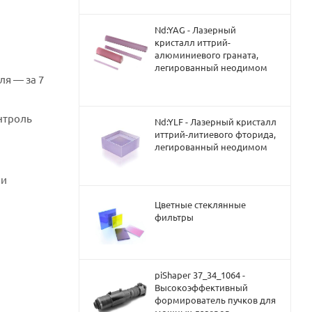
ул
Nd:YAG - Лазерный
кристалл иттрий-
алюминиевого граната,
 с
легированный неодимом
ля — за 7
 с
нтроль
Nd:YLF - Лазерный кристалл
иттрий-литиевого фторида,
5 и
легированный неодимом
х
ои
без
о 72
Цветные стеклянные
фильтры
х
без
 72
piShaper 37_34_1064 -
Высокоэффективный
х
формирователь пучков для
ез
о 72