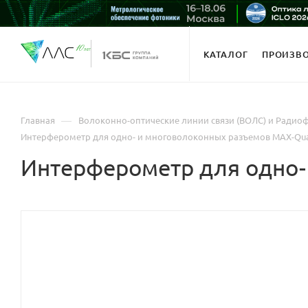
КАТАЛОГ
ПРОИЗВ
—
Главная
Волоконно-оптические линии связи (ВОЛС) и Радио
Интерферометр для одно- и многоволоконных разъемов MAX-Qu
Интерферометр для одно