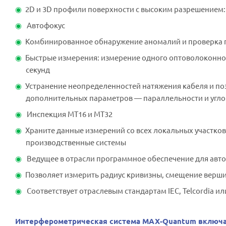
2D и 3D профили поверхности с высоким разрешением: 
Автофокус
Комбинированное обнаружение аномалий и проверка 
Быстрые измерения: измерение одного оптоволоконного
секунд
Устранение неопределенностей натяжения кабеля и п
дополнительных параметров — параллельности и угл
Инспекция МТ16 и МТ32
Храните данные измерений со всех локальных участков 
производственные системы
Ведущее в отрасли программное обеспечение для авт
Позволяет измерить радиус кривизны, смещение вершины
Соответствует отраслевым стандартам IEC, Telcordia и
Интерферометрическая система MAX-Quantum включае