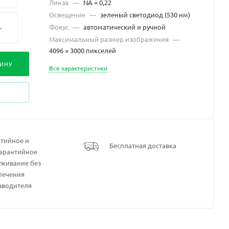
Линза
—
NA = 0,22
Освещение
—
зеленый светодиод (530 нм)
Фокус
—
автоматический и ручной
-
Максимальный размер изображения
—
4096 × 3000 пикселей
-
ЗИНУ
Все характеристики
5/PC
5/PC
нтийное и
Бесплатная доставка
гарантийное
я
уживание без
с
лечения
зводителя
я
с