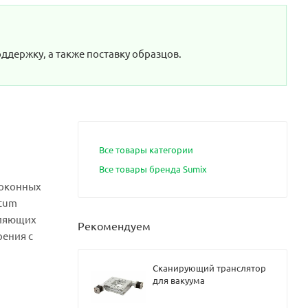
я
с
я
ддержку, а также поставку образцов.
с
,
USB
я
ул
Все товары категории
ет
 и
Все товары бренда Sumix
е
локонных
ntum
ул
я
вляющих
Рекомендуем
рения с
ул
Сканирующий транслятор
+
для вакуума
4 и