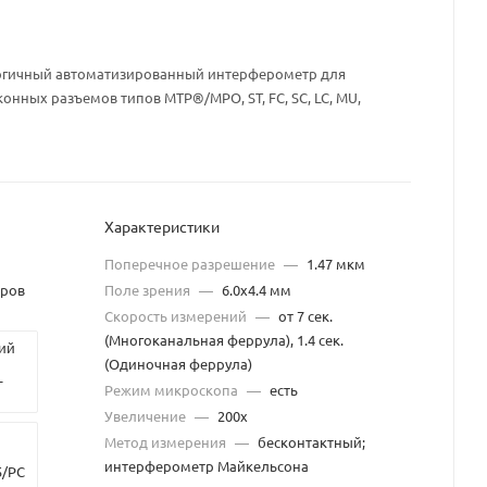
огичный автоматизированный интерферометр для
нных разъемов типов MTP®/MPO, ST, FC, SC, LC, MU,
Характеристики
Поперечное разрешение
—
1.47 мкм
оров
Поле зрения
—
6.0х4.4 мм
Скорость измерений
—
от 7 сек.
(Многоканальная феррула), 1.4 сек.
ий
(Одиночная феррула)
-
Режим микроскопа
—
есть
Увеличение
—
200х
Метод измерения
—
бесконтактный;
интерферометр Майкельсона
5/PC