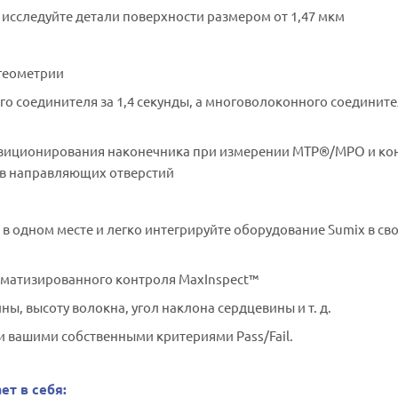
исследуйте детали поверхности размером от 1,47 мкм
Оправа для керамических ферр
2.00 мм с полировкой PC. Для
стандарта M29504/14
геометрии
Оправа для коннекторов E2000
полировкой APC
 соединителя за 1,4 секунды, а многоволоконного соедините
Оправа для коннекторов E2000
полировкой PC/UPC
озиционирования наконечника при измерении MTP®/MPO и ко
ов направляющих отверстий
Оправа для коннекторов SMA 90
906
Оправа для многоволоконны
в одном месте и легко интегрируйте оборудование Sumix в св
коннекторов MTP/MPO Female (
пинов) с полировкой APC (от 12 д
волокон)
оматизированного контроля MaxInspect™
Оправа для многоволоконны
, высоту волокна, угол наклона сердцевины и т. д.
коннекторов MTP/MPO Female (
пинов) с полировкой PC (от 12 до
ли вашими собственными критериями Pass/Fail.
волокон)
Оправа для многоволоконны
коннекторов MTP/MPO Male (б
т в себя:
пинами) с полировкой PC (от 12 д