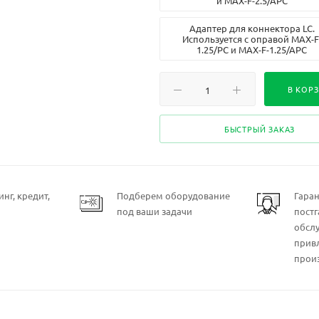
и MAX-F-2.5/APC
Адаптер для коннектора LC.
Используется с оправой MAX-F
1.25/PC и MAX-F-1.25/APC
Адаптер для коннектора MU.
Используется с оправой MAX-F
В КОР
1.25/PC и MAX-F-1.25/APC
Адаптер для коннектора SC.
БЫСТРЫЙ ЗАКАЗ
Используется с оправой MAX-F-2.
и MAX-F-2.5/APC
Адаптер для коннектора ST.
Используется с оправой MAX-F-2.
нг, кредит,
Подберем оборудование
Гара
и MAX-F-2.5/APC
под ваши задачи
пост
Базовая оправа для измерени
обсл
керамических феррул 1.25 мм 
прив
полировкой APC
прои
Базовая оправа для измерени
керамических феррул 1.25 мм 
полировкой PC/UPC