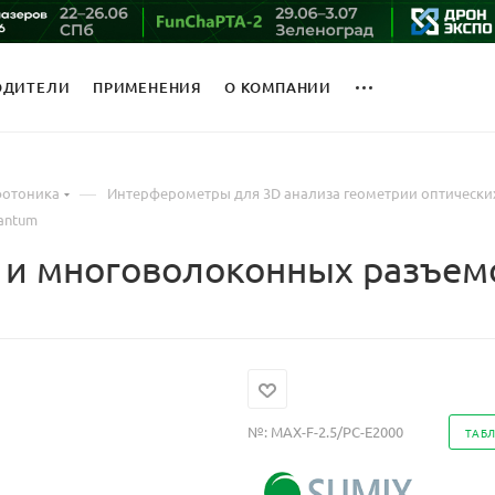
ОДИТЕЛИ
ПРИМЕНЕНИЯ
О КОМПАНИИ
—
фотоника
Интерферометры для 3D анализа геометрии оптически
antum
- и многоволоконных разъе
№:
MAX-F-2.5/PC-E2000
ТАБ