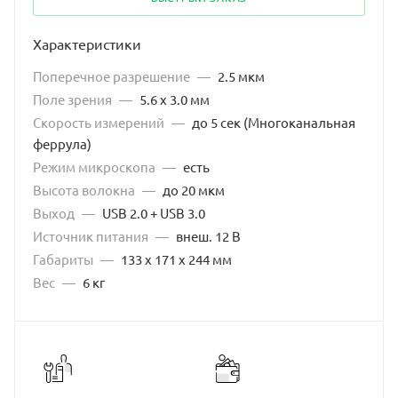
Оправа для многоволоконных феррул MT FeMale
(12/24 волокна)
Характеристики
Оправа для многоволоконных феррул MT FeMale
(16/32 волокна)
Поперечное разрешение
—
2.5 мкм
Поле зрения
—
5.6 x 3.0 мм
Оправа для многоволоконных феррул MT Male
(12/24 волокна)
Скорость измерений
—
до 5 сек (Многоканальная
феррула)
Оправа для многоволоконных феррул MT Male
Режим микроскопа
—
есть
(16/32 волокна)
Высота волокна
—
до 20 мкм
Выход
—
USB 2.0 + USB 3.0
Источник питания
—
внеш. 12 В
Габариты
—
133 x 171 x 244 мм
Вес
—
6 кг