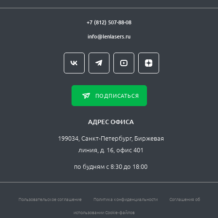
1091 нм , PMF, буфер 900 мкм, FC/APC
+7 (812) 507-88-08
1092 нм , PMF, буфер 900 мкм, FC/APC
info@lenlasers.ru
1093 нм , PMF, буфер 900 мкм, FC/APC
1094 нм , PMF, буфер 900 мкм, FC/APC
1095 нм , PMF, буфер 900 мкм, FC/APC
ПОДПИСАТЬСЯ
1096 нм , PMF, буфер 900 мкм, FC/APC
АДРЕС ОФИСА
1097 нм , PMF, буфер 900 мкм, FC/APC
199034, Санкт-Петербург, Биржевая
1098 нм , PMF, буфер 900 мкм, FC/APC
линия, д. 16, офис 401
1099 нм , PMF, буфер 900 мкм, FC/APC
по будням с 8:30 до 18:00
Пользовательское соглашение
Политика конфиденциальности
Соглашения об
использовании Cookie-файлов