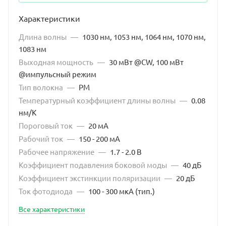
1027 нм, PMF, буфер 900 мкм, FC/APC
Характеристики
1028 нм, PMF, буфер 900 мкм, FC/APC
Длина волны
—
1030 нм, 1053 нм, 1064 нм, 1070 нм,
1083 нм
1029 нм, PMF, буфер 900 мкм, FC/APC
Выходная мощность
—
30 мВт @CW, 100 мВт
1030 нм, PMF, буфер 900 мкм, FC/APC
@импульсный режим
Тип волокна
—
PM
1030 нм, PMF, волокно 250 мкм, ферула
Температурный коэффициент длины волны
—
0.08
1031 нм, PMF, буфер 900 мкм, FC/APC
нм/К
Пороговый ток
—
20 мА
1032 нм, PMF, буфер 900 мкм, FC/APC
Рабочий ток
—
150 - 200 мА
1033 нм, PMF, буфер 900 мкм, FC/APC
Рабочее напряжение
—
1.7 - 2.0 В
Коэффициент подавления боковой моды
—
40 дБ
1034 нм, PMF, буфер 900 мкм, FC/APC
Коэффициент экстинкции поляризации
—
20 дБ
1035 нм, PMF, буфер 900 мкм, FC/APC
Ток фотодиода
—
100 - 300 мкА (тип.)
1036 нм, PMF, буфер 900 мкм, FC/APC
Все характеристики
1037 нм, PMF, буфер 900 мкм, FC/APC