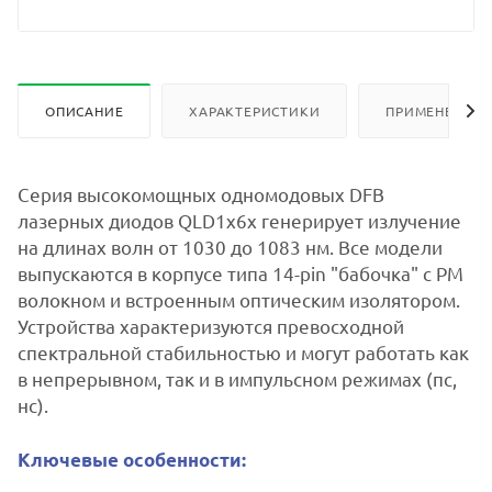
1049 нм, PMF, буфер 900 мкм, FC/APC
1050 нм, PMF, буфер 900 мкм, FC/APC
1050 нм, PMF, волокно 250 мкм, ферула
ОПИСАНИЕ
ХАРАКТЕРИСТИКИ
ПРИМЕНЕНИЕ
1051 нм, PMF, буфер 900 мкм, FC/APC
Серия высокомощных одномодовых DFB
1052 нм, PMF, буфер 900 мкм, FC/APC
лазерных диодов QLD1x6x генерирует излучение
1053 нм, PMF, буфер 900 мкм, FC/APC
на длинах волн от 1030 до 1083 нм. Все модели
выпускаются в корпусе типа 14-pin "бабочка" с PM
1053 нм, PMF, волокно 250 мкм, буфер
волокном и встроенным оптическим изолятором.
1054 нм, PMF, буфер 900 мкм, FC/APC
Устройства характеризуются превосходной
спектральной стабильностью и могут работать как
1055 нм, PMF, буфер 900 мкм, FC/APC
в непрерывном, так и в импульсном режимах (пс,
нс).
1056 нм, PMF, буфер 900 мкм, FC/APC
1057 нм, PMF, буфер 900 мкм, FC/APC
Ключевые особенности:
1058 нм, PMF, буфер 900 мкм, FC/APC