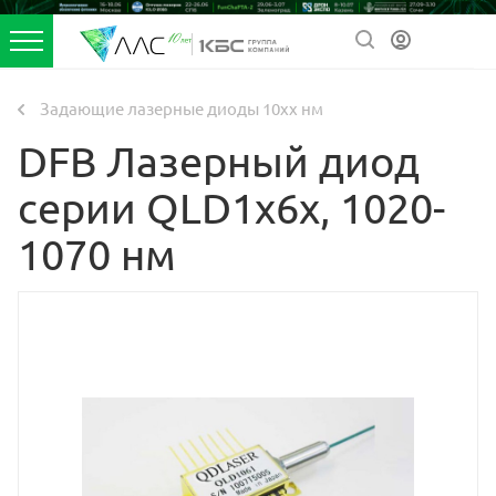
Задающие лазерные диоды 10xx нм
DFB Лазерный диод
серии QLD1x6x, 1020-
1070 нм