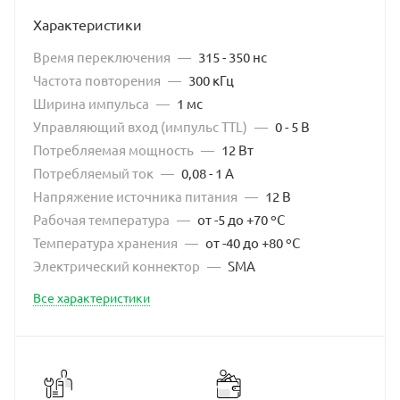
Характеристики
Время переключения
—
315 - 350 нс
Частота повторения
—
300 кГц
Ширина импульса
—
1 мс
Управляющий вход (импульс TTL)
—
0 - 5 В
Потребляемая мощность
—
12 Вт
Потребляемый ток
—
0,08 - 1 А
Напряжение источника питания
—
12 В
Рабочая температура
—
от -5 до +70 ºC
Температура хранения
—
от -40 до +80 ºC
Электрический коннектор
—
SMA
Все характеристики