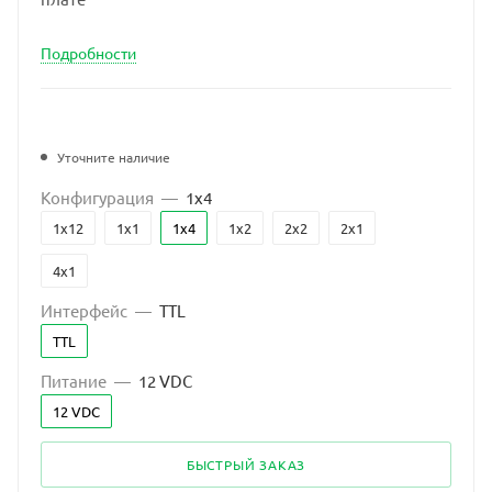
Подробности
Уточните наличие
Конфигурация
—
1x4
1x12
1x1
1x4
1х2
2x2
2х1
4x1
Интерфейс
—
TTL
TTL
Питание
—
12 VDC
12 VDC
БЫСТРЫЙ ЗАКАЗ