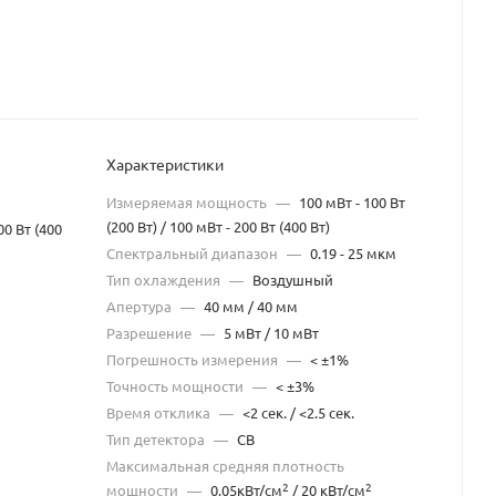
Характеристики
Измеряемая мощность
—
100 мВт - 100 Вт
(200 Вт) / 100 мВт - 200 Вт (400 Вт)
00 Вт (400
Спектральный диапазон
—
0.19 - 25 мкм
Тип охлаждения
—
Воздушный
Апертура
—
40 мм / 40 мм
Разрешение
—
5 мВт / 10 мВт
Погрешность измерения
—
< ±1%
Точность мощности
—
< ±3%
Время отклика
—
<2 сек. / <2.5 сек.
Тип детектора
—
CB
Максимальная средняя плотность
2
2
мощности
—
0.05кВт/см
/ 20 кВт/см