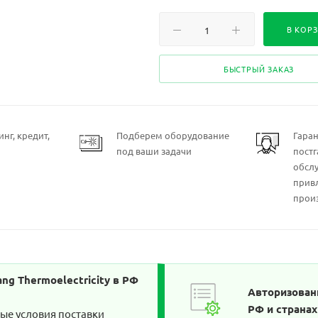
В КОР
БЫСТРЫЙ ЗАКАЗ
нг, кредит,
Подберем оборудование
Гара
под ваши задачи
пост
обсл
прив
прои
g Thermoelectricity в РФ
Авторизованн
РФ и страна
ые условия поставки