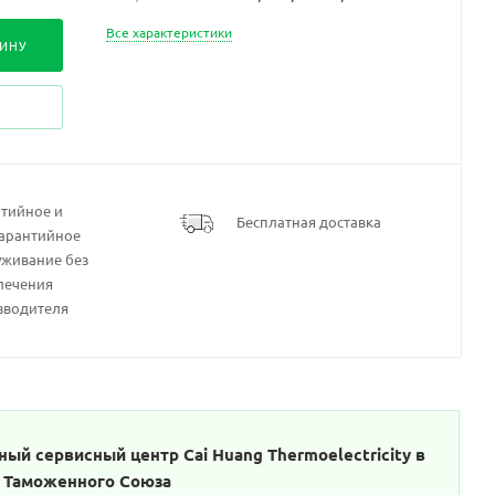
Все характеристики
ЗИНУ
нтийное и
Бесплатная доставка
гарантийное
уживание без
лечения
зводителя
ый сервисный центр Cai Huang Thermoelectricity в
х Таможенного Союза