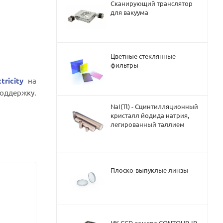
Сканирующий транслятор
для вакуума
Цветные стеклянные
фильтры
tricity
на
оддержку.
NaI(Tl) - Сцинтилляционный
кристалл йодида натрия,
легированный таллием
Плоско-выпуклые линзы
ИК CCD камера CONTOUR-IR