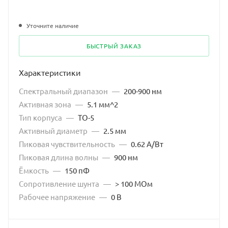
Уточните наличие
БЫСТРЫЙ ЗАКАЗ
Характеристики
Спектральный диапазон
—
200-900 нм
Активная зона
—
5.1 мм^2
Тип корпуса
—
TO-5
Активный диаметр
—
2.5 мм
Пиковая чувствительность
—
0.62 А/Вт
Пиковая длина волны
—
900 нм
Ёмкость
—
150 пФ
Сопротивление шунта
—
> 100 МОм
Рабочее напряжение
—
0 В