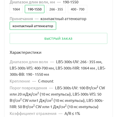
Диапазон длин волн, нм
—
190-1550
1064
190-1550
266 - 355
400 - 700
Примечания
—
компактный аттенюатор
компактный аттенюатор
БЫСТРЫЙ ЗАКАЗ
Характеристики
Диапазон длин волн
—
LBS-300s-UV: 266 - 355 нм,
LBS-300s-VIS: 400-700 нм, LBS-300s-NIR: 1064 нм , LBS-
300s-BB: 190 - 1550 нм
Крепление
—
C-mount
2
Порог повреждения
—
LBS-300s-UV: 100 Вт/см
CW
2
или 20 мДж/см
(10 нс импульсы), LBS-300s-VIS: 50
2
2
Вт/см
CW или1 Дж/см
(10 нс импульсы), LBS-300s-
2
2
NIR: 50 Вт/см
CW или 1 Дж/см
(10 нс импульсы)
Коэффициент отражения
—
A/R ≤ 1%