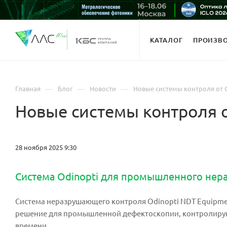
КАТАЛОГ
ПРОИЗВ
—
—
—
Главная
Блог
Новости
Новые системы контроля от Op
Новые системы контроля от
28 ноября 2025 9:30
Система Odinopti для промышленного нер
Cистема неразрушающего контроля Odinopti NDT Equipme
решение для промышленной дефектоскопии, контролирую
времени.