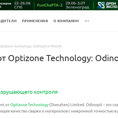
ОДИТЕЛИ
ПРИМЕНЕНИЯ
О КОМПАНИИ
tizone Technology: Odinopti и Phsonic
 Optizone Technology: Odinop
азрушающего контроля
nt от
Optizone Technology
(Shenzhen) Limited. Odinopti – это 
щее качество сварки и материалов с микронной точностью в