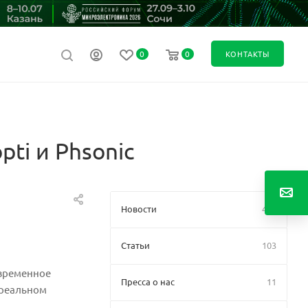
0
0
КОНТАКТЫ
ti и Phsonic
Новости
449
Статьи
103
современное
Пресса о нас
11
 реальном