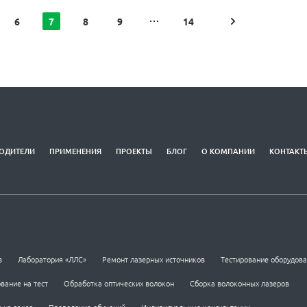
6
7
8
9
14
ОДИТЕЛИ
ПРИМЕНЕНИЯ
ПРОЕКТЫ
БЛОГ
О КОМПАНИИ
КОНТАКТ
в
Лаборатория «ЛЛС»
Ремонт лазерных источников
Тестирование оборудов
вание на тест
Обработка оптических волокон
Сборка волоконных лазеров